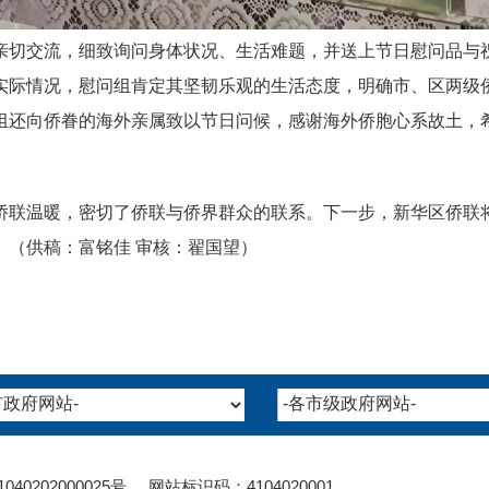
亲切交流，细致询问身体状况、生活难题，并送上节日慰问品与
实际情况，慰问组肯定其坚韧乐观的生活态度，明确市、区两级
组还向侨眷的海外亲属致以节日问候，感谢海外侨胞心系故土，
侨联温暖，密切了侨联与侨界群众的联系。下一步，新华区侨联
。
（供稿：富铭佳 审核：翟国望）
1040202000025
号 网站标识码：4104020001