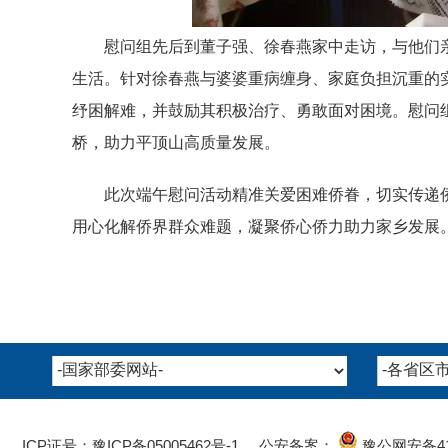
慰问组先后到董子强、徐春燕家中走访，与他们
生活。针对徐春燕与婆婆重病缠身、家庭负担沉重的
纾困解难，并鼓励其积极治疗、勇敢面对困境。慰问
桥，助力平顶山高质量发展。
此次端午慰问活动精准关爱困难侨眷，切实传递
用心化解侨界群众难题，凝聚侨心侨力助力家乡发展
ICP证号：豫ICP备05005462号-1
公安备案：
豫公网安备
4