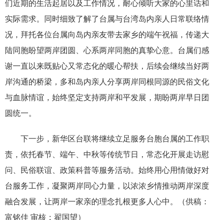
们近期的生活起居以及工作情况，耐心倾听大家的心里话和
实际需求。同时细致了解了台属与台湾岛内亲人日常联络情
况，拜托各位台属向岛内亲友带去家乡的端午祝福，传递大
陆同胞盼望两岸团圆、心系两岸同胞的真挚心意。台属们感
谢一直以来既贴心又常态化的暖心帮扶，后续会继续当好两
岸沟通的桥梁，多和岛内亲人分享两岸同根同源的民俗文化
与血脉情谊，始终坚定支持两岸和平发展，期盼两岸早日团
圆统一。
下一步，新华区台联将继续立足服务台胞台属的工作职
责，依托春节、端午、中秋等传统节日，常态化开展走访慰
问、民俗联谊、政策科普等服务活动。始终用心用情做好对
台服务工作，凝聚两岸同心力量，以浓浓乡情推动两岸深度
融合发展，让两岸一家亲的理念扎根更多人心中。
（供稿：
富铭佳 审核：翟国望）