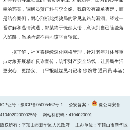
幸的郭某，调解员贺广科与李文娟、魏蔚没有简单否定，而
是结合案例，耐心剖析此类骗局的常见套路与漏洞。经过一
番讲解和温情沟通，郭某终于恍然大悟，意识到自己险些落
入陷阱，当场承诺不再向该平台转账。
据了解，社区将继续深化网格管理，针对老年群体等重
点对象开展精准反诈宣传，筑牢财产安全防线，让居民生活
更安心、更踏实。（平报融媒见习记者 徐婉君 通讯员 李涵）
ICP证号：豫ICP备05005462号-1
公安备案：
豫公网安备
41040202000025
号 网站标识码：4104020001
版权所有：平顶山市新华区人民政府 主办单位：平顶山市新华区