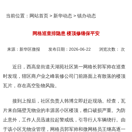
当前位置：
网站首页
>
新华动态
>
镇办动态
网格巡查排隐患 楼顶修缮保平安
来源：
新华区微报
发布日期：
2026-06-22
浏览次数：
次
近日，西高皇街道天湖苑社区第一网格长郭军帅在巡查
时发现，辖区商户业之峰装修公司门前路面上有散落的楼顶
瓦片，存在高空坠物风险。
接到上报后，社区负责人韩博立即赶赴现场。经查，瓦
片来自隔壁无物业的丰源居小区楼顶，檐口破损严重。为防
止意外，工作人员迅速拉起警戒线，引导行人车辆绕行。由
于该小区无物业管理，网格员郭军帅和微网格员王继高逐一