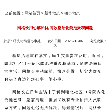
当前位置：
网站首页
>
新华动态
>
镇办动态
网格长用心解民忧 高效整治化粪池淤积问题
来源：
曙光街街道办事处
发布日期：
2026-07-06
浏览次数：
次
基层治理重在落实，民生实事贵在及时。近日，
曙北社区11号院化粪池严重淤积满溢，影响居民日
常生活。网格长主动靠前、快速处置，切实为群众
解决了身边的烦心事、闹心事。
网格长在日常走访中了解到曙北社区
11
号院内化
粪池已满，急需清理，但居民没有专业抽污人员联
系方式，问题迟迟无法解决。得知情况后，网格长