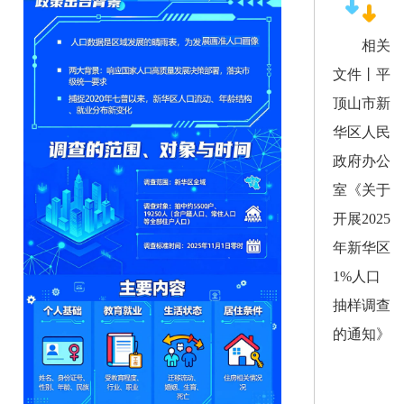
相关
文件丨平
顶山市新
华区人民
政府办公
室
《
关于
开展
2025
年新华区
1%
人口
抽样调查
的通知
》