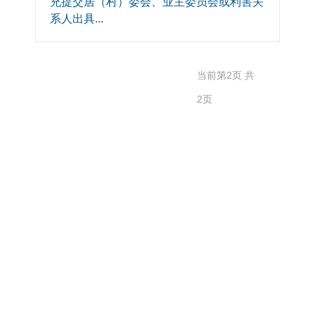
充提交居（村）委会、业主委员会或利害关
系人出具...
共
当前第2页 共
9
2页
记
录
上
一
页
1
2
跳
转