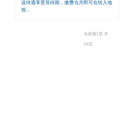
设待遇享受等待期，缴费当月即可在转入地
按...
共
当前第1页 共
76
16页
记
录
上
一
页
1
2
3
4