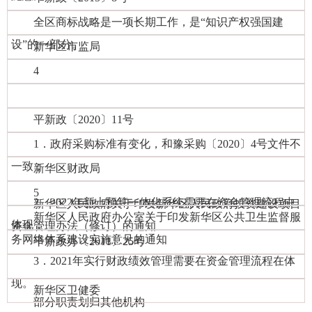
全区商标战略是一项长期工作，是“知识产权强国建
设”的一部分。
新华区市监局
4
平新政〔2020〕11号
1．政府采购标准有变化，和豫采购〔2020〕4号文件不
一致；
新华区财政局
5
2．2022年新上预算一体化系统需要在资金管理流程中
新华区人民政府关于印发新华区人民政府投资建设项目
新华区人民政府办公室关于印发新华区公共卫生监督服
体现；
资金管理办法（修订）的通知
务网络体系建设实施意见的通知
平新政办〔2011〕25号
3．2021年实行财政绩效管理需要在资金管理流程在体
现。
新华区卫健委
部分职责划归其他机构