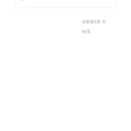
共
当前第5页 共
277
56页
记
录
上
一
页
1
2
3
4
5