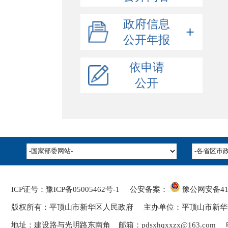
政府概况
政府信息
政策解读
公开年报
政府领导
规划信息
机构职能
文字解读
公开年报
依申请
统计信息
人事任免
图文解读
政府网站年度报表
公开
2025年
行政许可/其他对外管理服务
音视频解读
2024年
2025年
行政处罚/行政强制
政策问答平台
2023年
2024年
财政预决算
2023年
收费清单
政府财政预算
政府集中采购
政府财政决算
行政事业性收费与政府性基金清单
重点领域
部门预算及“三公”经费
涉企收费目录清单
应急管理
部门决算及“三公”经费
ICP证号：豫ICP备05005462号-1
公安备案：
豫公网安备
4
会议报告
政府债务
版权所有：平顶山市新华区人民政府 主办单位：平顶山市新华
重大行政决策预公开
地址：建设路与光明路东南角 邮箱：pdsxhqxxzx@163.com 电话