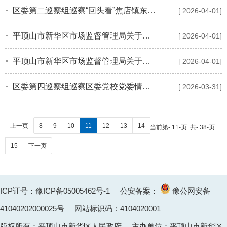
区委第二巡察组巡察“回头看”焦店镇东果店村党支部情况反馈会召开
[ 2026-04-01]
平顶山市新华区市场监督管理局关于吊销平顶山市金控财富物业服务有限公司营业执照行政处罚听证告知书送达公告
[ 2026-04-01]
平顶山市新华区市场监督管理局关于平顶山市天安煤业九矿有限责任公司特种设备使用登记证（表）的遗失声明
[ 2026-04-01]
区委第四巡察组巡察区委党校党委情况反馈会议召开
[ 2026-03-31]
上一页
8
9
10
11
12
13
14
当前第- 11-页 共- 38-页
15
下一页
ICP证号：豫ICP备05005462号-1
公安备案：
豫公网安备
41040202000025
号 网站标识码：4104020001
版权所有：平顶山市新华区人民政府 主办单位：平顶山市新华区